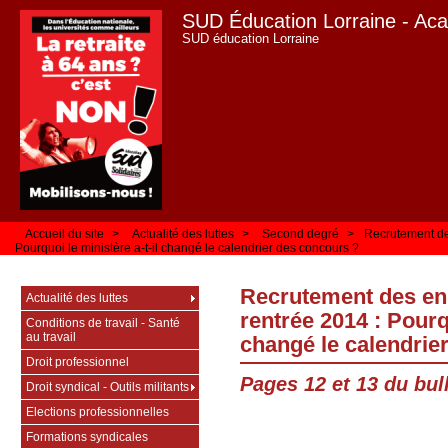
SUD Éducation Lorraine - Ac
SUD éducation Lorraine
Accueil du site
>
Actualité des luttes
>
Second degré
>
Recrutement de
Pourquoi le ministère a-t-il changé le calendrier des concours ?
Recrutement des en
Actualité des luttes
rentrée 2014 : Pourqu
Conditions de travail - Santé
au travail
changé le calendrie
Droit professionnel
Pages 12 et 13 du bull
Droit syndical - Outils militants
Elections professionnelles
Formations syndicales