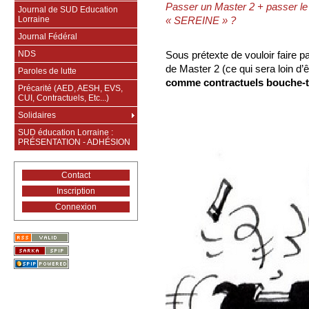
Passer un Master 2 + passer 
Journal de SUD Education
Lorraine
« SEREINE » ?
Journal Fédéral
NDS
Sous prétexte de vouloir faire 
de Master 2 (ce qui sera loin d’ê
Paroles de lutte
comme contractuels bouche-t
Précarité (AED, AESH, EVS,
CUI, Contractuels, Etc...)
Solidaires
SUD éducation Lorraine :
PRÉSENTATION - ADHÉSION
Contact
Inscription
Connexion