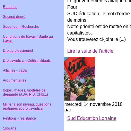
Le gouvernement s’attaque une 
Pour
Retraites
SUD éducation, le mot d’ordre e
Second degré
de moins !
Notre priorité est de mettre e
Supérieur - Recherche
capitalistes.
Conditions de travail - Santé au
Vous trouverez ci-joint le (...)
travail
Lire la suite de l'article
Droit professionnel
Droit syndical - Outils militants
Affiches - tracts
Argumentaires
logos, images, modèles de
demande (ASA, RIS, CHS...)
mercredi 14 novembre 2018
Militer à son niveau, questions
pratiques et droit syndical
par
Sud Education Lorraine
Pétitions - résistance
Slogans