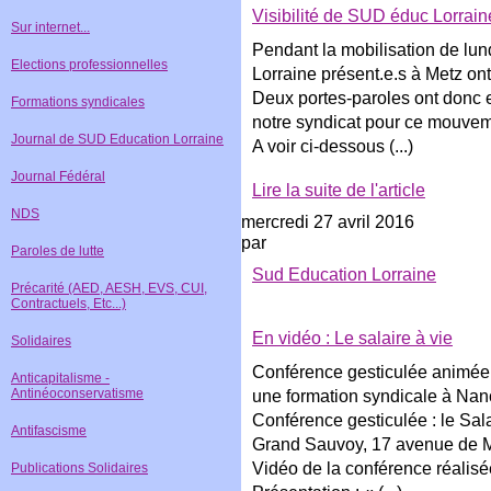
Visibilité de SUD éduc Lorrain
Sur internet...
Pendant la mobilisation de lu
Elections professionnelles
Lorraine présent.e.s à Metz ont 
Deux portes-paroles ont donc e
Formations syndicales
notre syndicat pour ce mouvem
Journal de SUD Education Lorraine
A voir ci-dessous (...)
Journal Fédéral
Lire la suite de l'article
NDS
mercredi 27 avril 2016
par
Paroles de lutte
Sud Education Lorraine
Précarité (AED, AESH, EVS, CUI,
Contractuels, Etc...)
En vidéo : Le salaire à vie
Solidaires
Conférence gesticulée animée 
Anticapitalisme -
Antinéoconservatisme
une formation syndicale à Nan
Conférence gesticulée : le Sal
Antifascisme
Grand Sauvoy, 17 avenue de
Vidéo de la conférence réalisée
Publications Solidaires