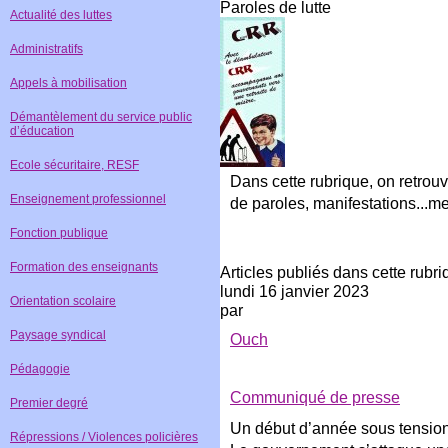
Paroles de lutte
Actualité des luttes
Administratifs
Appels à mobilisation
Démantèlement du service public
d’éducation
Ecole sécuritaire, RESF
Dans cette rubrique, on retrouv
Enseignement professionnel
de paroles, manifestations...
Fonction publique
Formation des enseignants
Articles publiés dans cette rubr
lundi 16 janvier 2023
Orientation scolaire
par
Paysage syndical
Ouch
Pédagogie
Communiqué de presse
Premier degré
Un début d’année sous tensio
Répressions / Violences policières