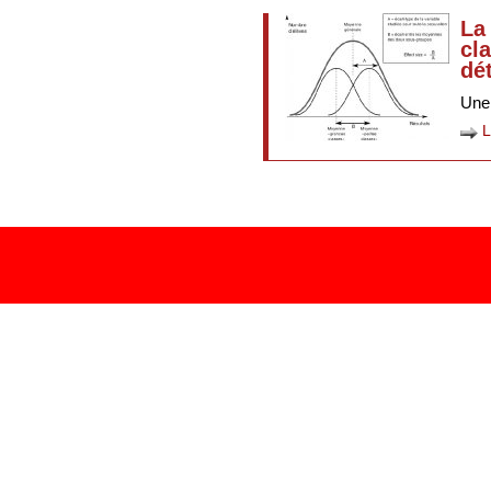
La 
cl
dé
Une 
L