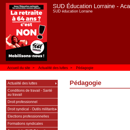
SUD Éducation Lorraine - Ac
SUD éducation Lorraine
Accueil du site
>
Actualité des luttes
>
Pédagogie
Pédagogie
Actualité des luttes
Conditions de travail - Santé
au travail
Droit professionnel
Droit syndical - Outils militants
Elections professionnelles
Formations syndicales