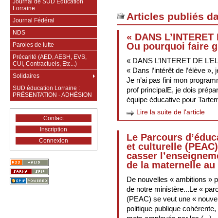
Journal de SUD Education
Lorraine
Articles publiés d
Journal Fédéral
NDS
« DANS L’INTERET 
Ou pourquoi faire g
Paroles de lutte
Précarité (AED, AESH, EVS,
« DANS L’INTERET DE L’E
CUI, Contractuels, Etc...)
« Dans l’intérêt de l’élève »,
Solidaires
Je n’ai pas fini mon program
SUD éducation Lorraine :
prof principalE, je dois prépar
PRÉSENTATION - ADHÉSION
équipe éducative pour Tartemp
Lire la suite de l'article
Contact
Inscription
Le Parcours d’éduca
Connexion
et culturelle (PEAC)
casser l’enseigneme
de la maternelle au
De nouvelles « ambitions » 
de notre ministère...Le « parc
(PEAC) se veut une « nouvel
politique publique cohérente,