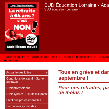
SUD Éducation Lorraine - Ac
SUD éducation Lorraine
Accueil du site
>
Actualité des luttes
>
Appels à mobilisation
>
Tous en 
septembre !
Tous en grève et dan
Actualité des luttes
septembre !
Conditions de travail - Santé
au travail
Pour nos retraites, p
Droit professionnel
de moins !
Droit syndical - Outils militants
Elections professionnelles
Formations syndicales