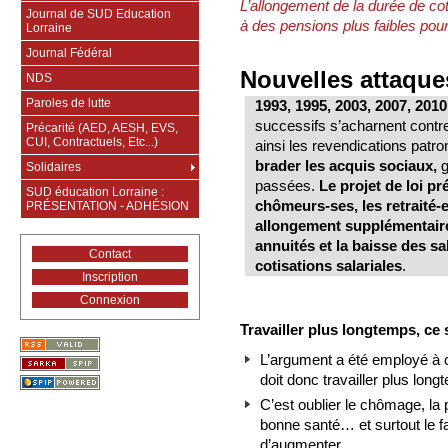
L’allongement de la durée de coti
Journal de SUD Education
à des pensions plus faibles pour
Lorraine
Journal Fédéral
Nouvelles attaques
NDS
Paroles de lutte
1993, 1995, 2003, 2007, 2010
successifs s’acharnent contre 
Précarité (AED, AESH, EVS,
CUI, Contractuels, Etc...)
ainsi les revendications patro
brader les acquis sociaux,
g
Solidaires
passées.
Le projet de loi pré
SUD éducation Lorraine :
chômeurs-ses, les retraité-e
PRÉSENTATION - ADHÉSION
allongement supplémentaire 
annuités et la baisse des s
Contact
cotisations salariales
.
Inscription
Connexion
Travailler plus longtemps, ce 
L’argument a été employé à c
doit donc travailler plus long
C’est oublier le chômage, la 
bonne santé… et surtout le fai
d’augmenter.