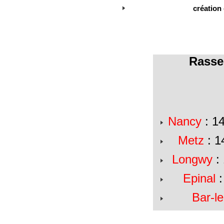
création
Rasse
Nancy
: 1
Metz
: 1
Longwy
: 
Epinal
:
Bar-l