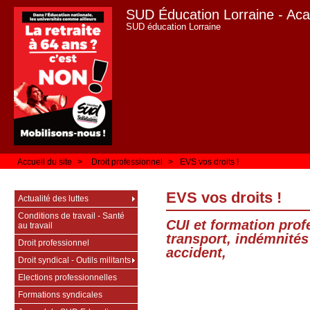
SUD Éducation Lorraine - Ac
SUD éducation Lorraine
Accueil du site
>
Droit professionnel
>
EVS vos droits !
EVS vos droits !
Actualité des luttes
Conditions de travail - Santé
CUI et formation prof
au travail
transport, indémnité
Droit professionnel
accident,
Droit syndical - Outils militants
Elections professionnelles
Formations syndicales