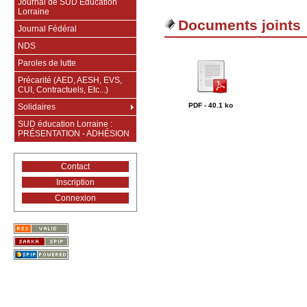
Journal de SUD Education
Lorraine
Documents joints
Journal Fédéral
NDS
Paroles de lutte
Précarité (AED, AESH, EVS,
CUI, Contractuels, Etc...)
PDF - 40.1 ko
Solidaires
SUD éducation Lorraine :
PRÉSENTATION - ADHÉSION
Contact
Inscription
Connexion